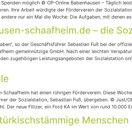
d Spenden möglich © OP-Online Babenhausen – Täglich leiste
n. Ihre Arbeit würdigte der Förderverein der Sozialstation
ndere nur ein Mal die Woche: Die Aufgaben, mit denen es 
sen-schaafheim.de – die Sozia
aben“, so der Geschäftsführer Sebastian Fuß bei der offizi
fheim gemeinnützige GmbH. Nach einer leichten Verspätung 
den zugehörigen Leistungsangeboten der Sozialstation onli
le
-Schaafheim hat einen rührigen Förderverein: Diese Woche
hrer der Sozialstation, Sebastian Fuß, übergeben. © Just/
ht. Der neue Flitzer, ein Ford KA im Wert von rund 10.000 
 türkischstämmige Menschen