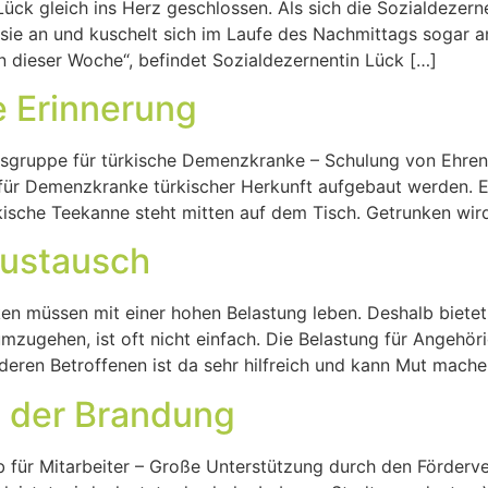
ck gleich ins Herz geschlossen. Als sich die Sozialdezern
lt sie an und kuschelt sich im Laufe des Nachmittags sogar 
n dieser Woche“, befindet Sozialdezernentin Lück […]
e Erinnerung
ungsgruppe für türkische Demenzkranke – Schulung von Ehre
r Demenzkranke türkischer Herkunft aufgebaut werden. Es w
sche Teekanne steht mitten auf dem Tisch. Getrunken wird
Austausch
müssen mit einer hohen Belastung leben. Deshalb bietet 
ugehen, ist oft nicht einfach. Die Belastung für Angehöri
deren Betroffenen ist da sehr hilfreich und kann Mut mache
n der Brandung
 für Mitarbeiter – Große Unterstützung durch den Förderve