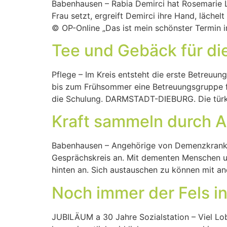
Babenhausen – Rabia Demirci hat Rosemarie Lü
Frau setzt, ergreift Demirci ihre Hand, läche
© OP-Online „Das ist mein schönster Termin i
Tee und Gebäck für di
Pflege – Im Kreis entsteht die erste Betreu
bis zum Frühsommer eine Betreuungsgruppe fü
die Schulung. DARMSTADT-DIEBURG. Die türki
Kraft sammeln durch 
Babenhausen – Angehörige von Demenzkranken 
Gesprächskreis an. Mit dementen Menschen umz
hinten an. Sich austauschen zu können mit an
Noch immer der Fels i
JUBILÄUM a 30 Jahre Sozialstation – Viel Lob