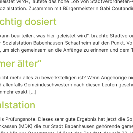
geleistet wird«, lautete das hohe Lob von Stadtverordneten-
Sozialstation. Zusammen mit Bürgermeisterin Gabi Coutand
chtig dosiert
kann beurteilen, was hier geleistet wird“, brachte Stadtve
r Sozialstation Babenhausen-Schaafheim auf den Punkt. Von
, um sich gemeinsam an die Anfänge zu erinnern und dem
er älter“
icht mehr alles zu bewerkstelligen ist? Wenn Angehörige nic
d allenfalls Gemeindeschwestern nach diesen Leuten gesehen
unmehr exakt […]
alstation
ls Prüfungsnote. Dieses sehr gute Ergebnis hat jetzt die S
kassen (MDK) die zur Stadt Babenhausen gehörende gemeinn